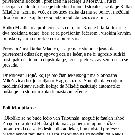
privremenu slobodu i prebačen na lečenje u Moskvu. I ruski
specijalisti i doktori koje je odredio Tribunal složili su se da je Ratko
Mladić u „zoni najvećeg mogućeg rizika da mu se ponovi moždani
ili srčani udar koji bi ovog puta mogli da izazovu smrt“.
Ratko Mladić ima probleme sa srcem, preležao je infarkt, imao je
dva moždana udara, bori se sa povišenim šećerom i visokim krvnim
pritiskom, a ima i probleme sa bubrezima.
Prema rečima Darka Mladića, i sa pravne strane je jasno da
privremeni odlazak njegovog oca na lečenje ne bi ugrozio sudski
postupak i da tu nema opstrukcije, jer su pretresi završeni i čeka se
presuda.
Dr Milovan Bojić, koji je bio član lekarskog tima Slobodana
Miloševića dok je robijao u Hagu, kaže za Sputnjik da veruje u
medicinski stav ruskih kolega da Mladić zaslužuje automatsko
puštanje na slobodu kako bi nastavio lečenje.
Političko pitanje
„Ukoliko se ne bude lečio van Tribunala, moguć je fatalan ishod.
Znajući okrutnost Haškog tribunala, ja nemam optimističke
prognoze da će se to desiti, ali kao lekar, humanista i profesor
Medicinskog fakulteta, ja sam apsolutno na stanovištu da Ratku