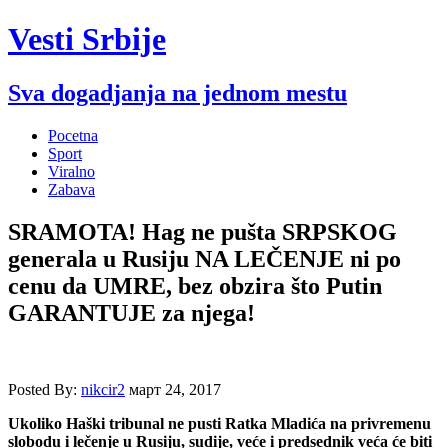
Vesti Srbije
Sva dogadjanja na jednom mestu
Pocetna
Sport
Viralno
Zabava
SRAMOTA! Hag ne pušta SRPSKOG
generala u Rusiju NA LEČENJE ni po
cenu da UMRE, bez obzira što Putin
GARANTUJE za njega!
Posted By:
nikcir2
март 24, 2017
Ukoliko Haški tribunal ne pusti Ratka Mladića na privremenu
slobodu i lečenje u Rusiju, sudije, veće i predsednik veća će biti