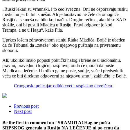
„Ruski lekari su vrhunski, i to ceo svet zna. Oni ne osporavaju rusku
medicinu jer bi bili smešni. Ali jednostavno ne žele da omoguće
Rusiji da se meša na bilo koji način. Drugim rečima, ako bi se SAD
složile, oni bi pustili Mladića u Rusiju. Pravi odgovor je kod
Trampa, a ne u Hagu“, kaže Fila.
Uprkos lošem zdravstvenom stanju Ratka Mladića, Bojić je ubeđen
da će Tribunal da „zateže“ oko njegovog puštanja na privremenu
slobodu.
Ali, ukoliko imalo popusti politički nalog i krene se u racionalnu,
pravnu, pravednu i logičnu raspravu, onda će morati da puste
Mladića na lečenje. Ukoliko ga ne puste, sudije, veće i predsednik
veća će biti direktno odgovorni za njegovu smrt“, zaključio je Bojić.
Crnogorski policajac odbio cvet i rasplakao devojčicu
Previous post
Next post
Be the first to comment
on "SRAMOTA! Hag ne pušta
SRPSKOG generala u Rusiju NA LEČENJE ni po cenu da