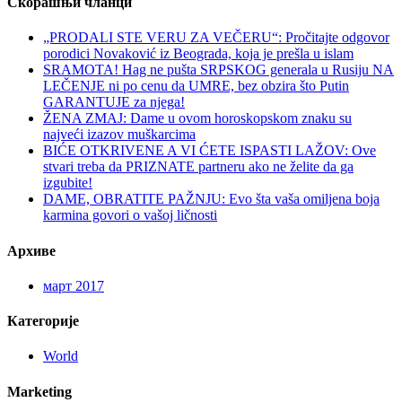
Скорашњи чланци
„PRODALI STE VERU ZA VEČERU“: Pročitajte odgovor
porodici Novaković iz Beograda, koja je prešla u islam
SRAMOTA! Hag ne pušta SRPSKOG generala u Rusiju NA
LEČENJE ni po cenu da UMRE, bez obzira što Putin
GARANTUJE za njega!
ŽENA ZMAJ: Dame u ovom horoskopskom znaku su
najveći izazov muškarcima
BIĆE OTKRIVENE A VI ĆETE ISPASTI LAŽOV: Ove
stvari treba da PRIZNATE partneru ako ne želite da ga
izgubite!
DAME, OBRATITE PAŽNJU: Evo šta vaša omiljena boja
karmina govori o vašoj ličnosti
Архиве
март 2017
Категорије
World
Marketing