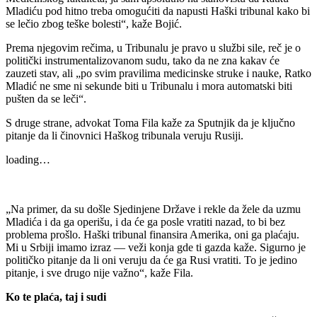
Mladiću pod hitno treba omogućiti da napusti Haški tribunal kako bi
se lečio zbog teške bolesti“, kaže Bojić.
Prema njegovim rečima, u Tribunalu je pravo u službi sile, reč je o
politički instrumentalizovanom sudu, tako da ne zna kakav će
zauzeti stav, ali „po svim pravilima medicinske struke i nauke, Ratko
Mladić ne sme ni sekunde biti u Tribunalu i mora automatski biti
pušten da se leči“.
S druge strane, advokat Toma Fila kaže za Sputnjik da je ključno
pitanje da li činovnici Haškog tribunala veruju Rusiji.
loading…
„Na primer, da su došle Sjedinjene Države i rekle da žele da uzmu
Mladića i da ga operišu, i da će ga posle vratiti nazad, to bi bez
problema prošlo. Haški tribunal finansira Amerika, oni ga plaćaju.
Mi u Srbiji imamo izraz — veži konja gde ti gazda kaže. Sigurno je
političko pitanje da li oni veruju da će ga Rusi vratiti. To je jedino
pitanje, i sve drugo nije važno“, kaže Fila.
Ko te plaća, taj i sudi