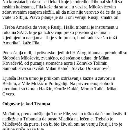
Na konstataciju da su se i lekari koje je odredio Tribunal složili sa
ruskim kolegama, Fila kaže da su se i u vezi sa Miloševićevim
zdravstvenim stanjem složili, ali da niko nije verovao da će da ga
vrate u Srbiju. Pravo pitanje je da li oni veruju Rusiji, smatra on.
„Treba Amerika da veruje Rusiji. Haški tribunal je instrument u
rukama SAD, koje ga izdržavaju preko posebnog računa u
Ujedinjenim nacijama. To je vrlo prosto, i oni rade sve što traži
Amerika“, kaže Fila.
Podsećanja radi, u pritvorskoj jedinici Haškog tribunala preminuli su
Slobodan Milošević, zvanično, od srčanog udara, dr Milan
Kovačević, od pucanja stomačne aorte i Zdravko Tolimir.
Samoubistva su izvršili Milan Babić i Slavko Dokmanović.
Ljubiša Beara umro je prilikom izdržavanja kazne u zatvoru u
Berlinu, a Mile Mrkšić u Portugaliji. Na privremenoj slobodi
preminuli su Goran Hadžić, Đorđe Đukić, Momir Talić i Milan
Gvero.
Odgovor je kod Trampa
Međutim, prema mišljenju Tome File, sve to teško da će umilostiviti
nadležne u Tribunalu da puste Mladića na lečenje. Trebalo je
Miloševića da puste, i on bi bio živ, ali oni ne veruju Rusiji, i to je
suština priče, kaže Fila.