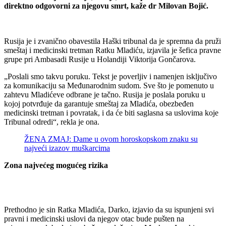
direktno odgovorni za njegovu smrt, kaže dr Milovan Bojić.
Rusija je i zvanično obavestila Haški tribunal da je spremna da pruži
smeštaj i medicinski tretman Ratku Mladiću, izjavila je šefica pravne
grupe pri Ambasadi Rusije u Holandiji Viktorija Gončarova.
„Poslali smo takvu poruku. Tekst je poverljiv i namenjen isključivo
za komunikaciju sa Međunarodnim sudom. Sve što je pomenuto u
zahtevu Mladićeve odbrane je tačno. Rusija je poslala poruku u
kojoj potvrđuje da garantuje smeštaj za Mladića, obezbeđen
medicinski tretman i povratak, i da će biti saglasna sa uslovima koje
Tribunal odredi“, rekla je ona.
ŽENA ZMAJ: Dame u ovom horoskopskom znaku su
najveći izazov muškarcima
Zona najvećeg mogućeg rizika
Prethodno je sin Ratka Mladića, Darko, izjavio da su ispunjeni svi
pravni i medicinski uslovi da njegov otac bude pušten na